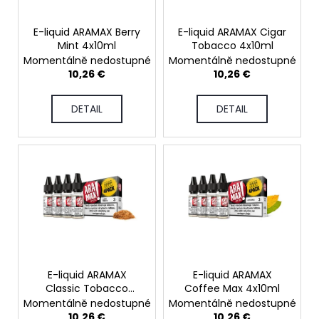
r
p
i
t
r
n
E-liquid ARAMAX Berry
E-liquid ARAMAX Cigar
i
Mint 4x10ml
Tobacco 4x10ml
o
g
Momentálně nedostupné
Momentálně nedostupné
n
d
f
10,26 €
10,26 €
g
u
o
c
r
DETAIL
DETAIL
t
?
s
SEARCH
W
E-liquid ARAMAX
E-liquid ARAMAX
e
Classic Tobacco
Coffee Max 4x10ml
r
4x10ml
Momentálně nedostupné
Momentálně nedostupné
e
10,26 €
10,26 €