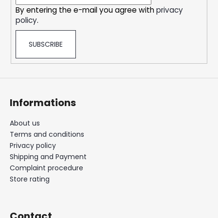
r
o
By entering the e-mail you agree with
privacy
n
policy
.
t
r
SUBSCRIBE
o
l
s
Informations
About us
Terms and conditions
Privacy policy
Shipping and Payment
Complaint procedure
Store rating
Contact