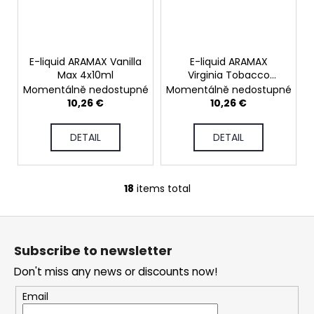
E-liquid ARAMAX Vanilla
E-liquid ARAMAX
Max 4x10ml
Virginia Tobacco
4x10ml
Momentálně nedostupné
Momentálně nedostupné
10,26 €
10,26 €
DETAIL
DETAIL
18
items total
L
i
F
s
o
t
Subscribe to newsletter
i
o
n
Don't miss any news or discounts now!
t
g
e
Email
c