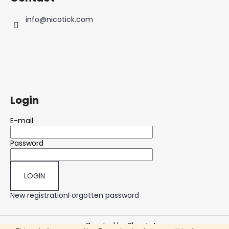
info
@
nicotick.com
Login
E-mail
Password
LOGIN
New registration
Forgotten password
Created by Shoptet