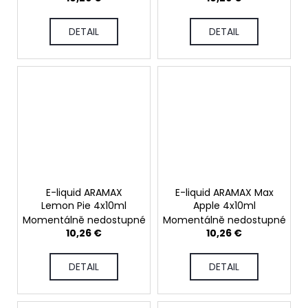
c
o
DETAIL
DETAIL
m
m
e
n
d
OXVA
XLIM
CLASSIC
EDITION
POD
E-liquid ARAMAX
E-liquid ARAMAX Max
KIT
Lemon Pie 4x10ml
Apple 4x10ml
24,74
Momentálně nedostupné
Momentálně nedostupné
€
10,26 €
10,26 €
DETAIL
DETAIL