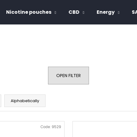
Nicotine pouches
CBD
Energy
S
hat are you looking for?
SEARCH
OPEN FILTER
We recommend
Alphabetically
Code:
9529