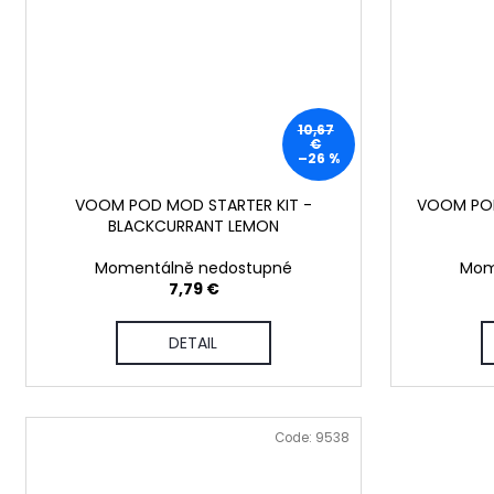
10,67
€
–26 %
VOOM POD MOD STARTER KIT -
VOOM POD
BLACKCURRANT LEMON
Momentálně nedostupné
Mom
7,79 €
DETAIL
Code:
9538