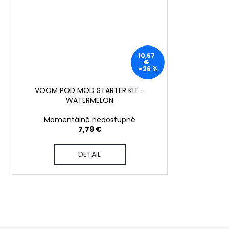
10,67
€
–26 %
VOOM POD MOD STARTER KIT -
WATERMELON
Momentálně nedostupné
7,79 €
DETAIL