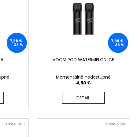
50
7,38 €
7,38 €
–33 %
–33 %
66
VOOM POD WATERMELON ICE
upné
Momentálně nedostupné
4,90 €
DETAIL
Code:
9517
Code:
9520