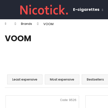
C
Skip
to
a
E-cigarettes
content
Back
Back
r
shopping
shopping
t
Home
Brands
VOOM
W
VOOM
P
r
Least expensive
Most expensive
Bestsellers
o
d
L
u
i
Code:
9526
c
s