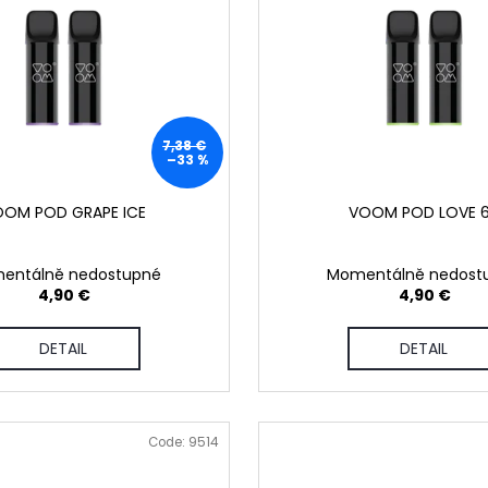
DOPE BLUEBERRY #50
DOPE FREEZE #
5,32 €
5,32 €
7,38 €
–33 %
OM POD GRAPE ICE
VOOM POD LOVE 
entálně nedostupné
Momentálně nedost
4,90 €
4,90 €
DETAIL
DETAIL
Code:
9514