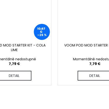
10,67
€
–26 %
 MOD STARTER KIT - COLA
VOOM POD MOD STARTER K
LIME
entálně nedostupné
Momentálně nedost
7,79 €
7,79 €
DETAIL
DETAIL