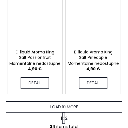
E-liquid Aroma King
E-liquid Aroma King
Salt Passionfruit
Salt Pineapple
Momentálně nedostupné
Momentálně nedostupné
4,90 €
4,90 €
DETAIL
DETAIL
LOAD 10 MORE
P
1
2
a
L
g
34
items total