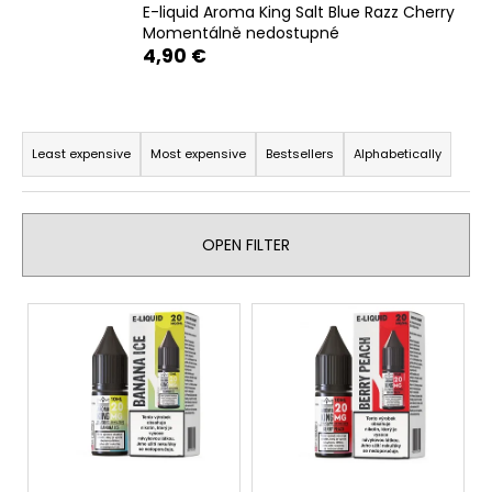
E-liquid Aroma King Salt Blue Razz Cherry
i
Momentálně nedostupné
n
4,90 €
g
f
P
o
r
Least expensive
Most expensive
Bestsellers
Alphabetically
r
o
?
d
u
OPEN FILTER
c
t
L
SEARCH
s
i
o
s
r
t
W
t
o
e
i
f
r
n
p
e