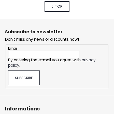
i
i
TOP
s
n
a
t
t
i
F
i
n
o
o
g
Subscribe to newsletter
n
o
c
Don't miss any news or discounts now!
o
t
n
e
Email
t
r
r
By entering the e-mail you agree with
privacy
o
policy
.
l
s
SUBSCRIBE
Informations