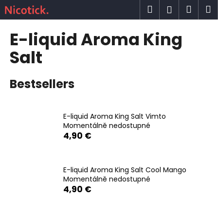
C
Skip
Search
Shop
M
Login
to
a
content
Back
Back
cart
r
E-liquid Aroma King
t
W
Salt
h
a
Bestsellers
t
a
r
E-liquid Aroma King Salt Vimto
Momentálně nedostupné
e
4,90 €
y
o
u
E-liquid Aroma King Salt Cool Mango
l
Momentálně nedostupné
4,90 €
o
o
k