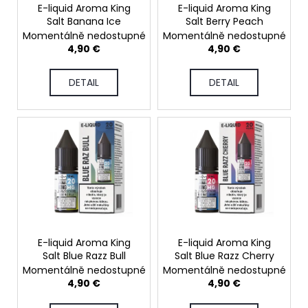
g
c
r
E-liquid Aroma King
E-liquid Aroma King
o
Salt Banana Ice
Salt Berry Peach
o
m
Momentálně nedostupné
Momentálně nedostupné
d
4,90 €
4,90 €
m
u
e
c
n
DETAIL
DETAIL
d
t
s
DOPE
BLUEBERRY
#50
5,32
€
E-liquid Aroma King
E-liquid Aroma King
Salt Blue Razz Bull
Salt Blue Razz Cherry
Momentálně nedostupné
Momentálně nedostupné
4,90 €
4,90 €