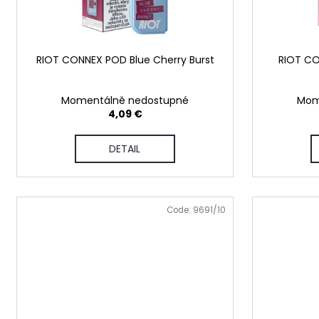
g
r
o
d
RIOT CONNEX POD Blue Cherry Burst
RIOT CO
u
c
t
Momentálně nedostupné
Mom
4,09 €
s
DETAIL
Code:
9691/10