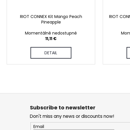
RIOT CONNEX Kit Mango Peach
RIOT CONN
Pineapple
Momentálně nedostupné
Mom
11,11 €
DETAIL
F
o
Subscribe to newsletter
o
Don't miss any news or discounts now!
t
e
Email