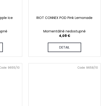
ple Ice
RIOT CONNEX POD Pink Lemonade
upné
Momentálně nedostupné
4,09 €
DETAIL
Code:
9655/10
Code:
9658/10