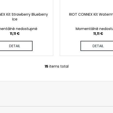
EX Kit Strawberry Blueberry
RIOT CONNEX Kit Waterm
Ice
entálně nedostupné
Momentálně nedost
11,11 €
11,11 €
DETAIL
DETAIL
15
items total
L
i
s
t
i
n
g
c