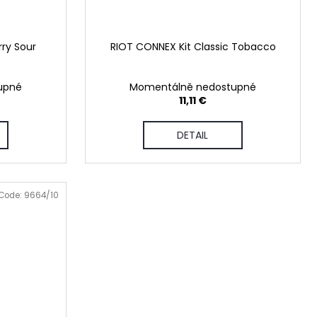
ry Sour
RIOT CONNEX Kit Classic Tobacco
upné
Momentálně nedostupné
11,11 €
DETAIL
Code:
9664/10