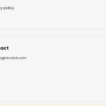
o
n
y policy
.
t
r
o
l
s
act
o
@
nicotick.com