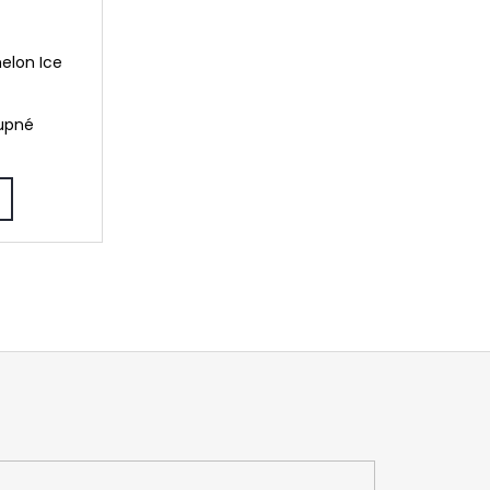
elon Ice
upné