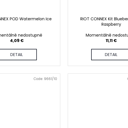
NNEX POD Watermelon Ice
RIOT CONNEX Kit Blueber
Raspberry
entálně nedostupné
Momentálně nedost
4,09 €
11,11 €
DETAIL
DETAIL
Code:
9661/10