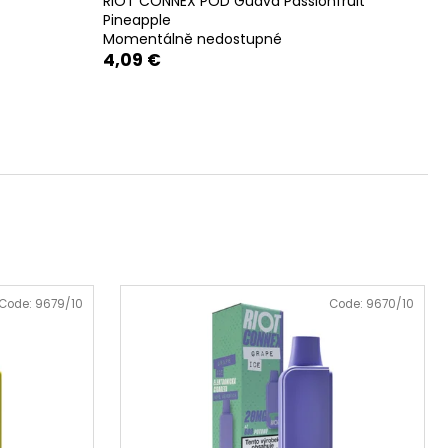
RIOT CONNEX POD Guava Passionfruit
50
Pineapple
Momentálně nedostupné
4,09 €
Code:
9679/10
Code:
9670/10