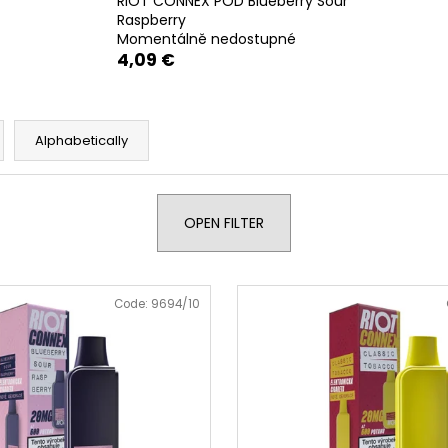
RIOT CONNEX POD Blueberry Sour
DOPE BLUEBERRY #50
DOPE FREEZE #
Raspberry
5,33 €
5,33 €
Momentálně nedostupné
4,09 €
Alphabetically
OPEN FILTER
Code:
9694/10