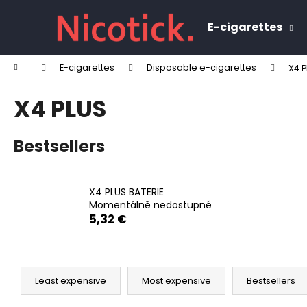
C
Skip
to
a
E-cigarettes
content
Back
Back
r
shopping
shopping
t
Home
E-cigarettes
Disposable e-cigarettes
X4 P
W
X4 PLUS
Bestsellers
X4 PLUS BATERIE
Momentálně nedostupné
5,32 €
P
r
Least expensive
Most expensive
Bestsellers
o