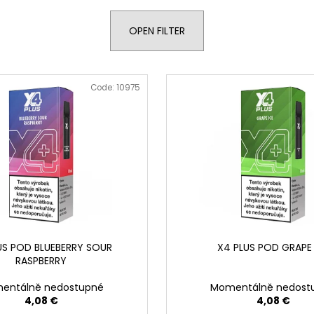
DOPE BLUEBERRY #50
DOPE FREEZE #
5,33 €
5,33 €
OPEN FILTER
Code:
10975
US POD BLUEBERRY SOUR
X4 PLUS POD GRAPE 
RASPBERRY
entálně nedostupné
Momentálně nedost
4,08 €
4,08 €