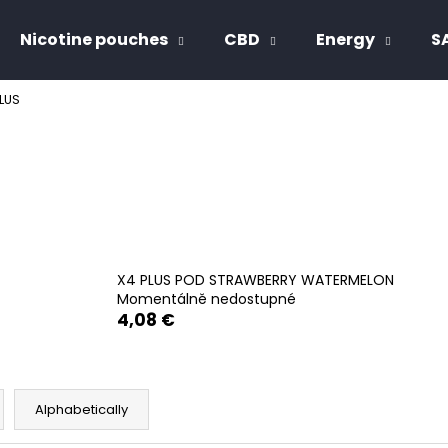
Nicotine pouches
CBD
Energy
S
LUS
hat are you looking for?
SEARCH
We recommend
X4 PLUS POD STRAWBERRY WATERMELON
Momentálně nedostupné
4,08 €
Alphabetically