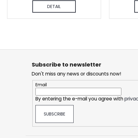
DETAIL
F
o
Subscribe to newsletter
o
Don't miss any news or discounts now!
t
e
Email
r
By entering the e-mail you agree with
privac
SUBSCRIBE