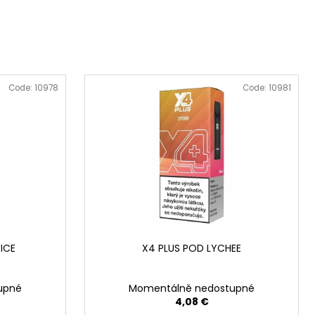
50
Code:
10978
Code:
10981
ICE
X4 PLUS POD LYCHEE
upné
Momentálně nedostupné
4,08 €