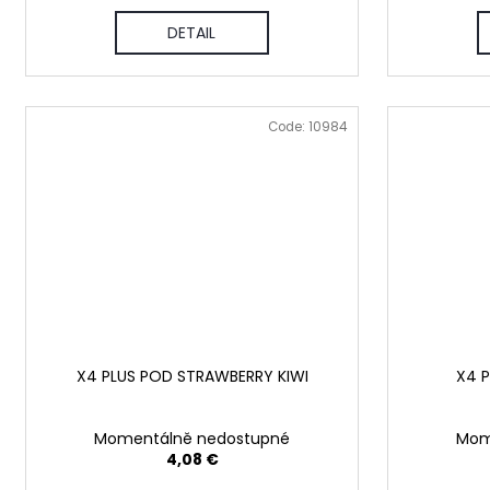
DETAIL
Code:
10984
X4 PLUS POD STRAWBERRY KIWI
X4 
Momentálně nedostupné
Mom
4,08 €