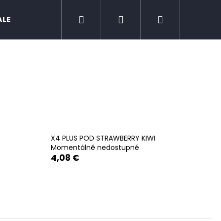
Search
Login
Shopping
ALE
Zero nicotine
Mud Jug
Chewing 
cart
X4 PLUS POD STRAWBERRY KIWI
Momentálně nedostupné
4,08 €
Next