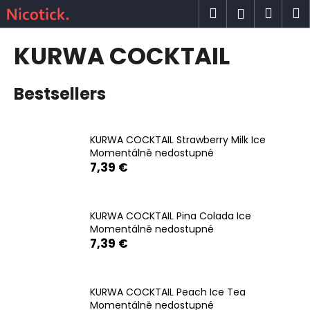
C
Skip
Search
Shop
M
Login
to
a
content
Back
Back
cart
r
KURWA COCKTAIL
t
W
Bestsellers
h
a
t
KURWA COCKTAIL Strawberry Milk Ice
a
Momentálně nedostupné
r
7,39 €
e
y
o
KURWA COCKTAIL Pina Colada Ice
Momentálně nedostupné
u
7,39 €
l
o
o
KURWA COCKTAIL Peach Ice Tea
k
Momentálně nedostupné