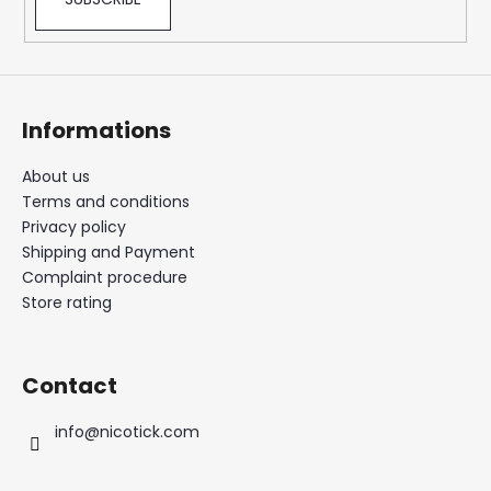
o
l
s
Informations
About us
Terms and conditions
Privacy policy
Shipping and Payment
Complaint procedure
Store rating
Contact
info
@
nicotick.com