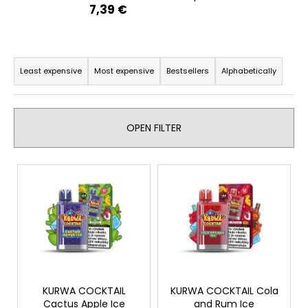
7,39 €
i
n
g
P
f
r
Least expensive
Most expensive
Bestsellers
Alphabetically
o
o
r
d
?
u
OPEN FILTER
c
t
L
s
i
o
SEARCH
s
r
t
t
o
i
W
f
n
e
p
r
g
r
KURWA COCKTAIL
KURWA COCKTAIL Cola
e
Cactus Apple Ice
and Rum Ice