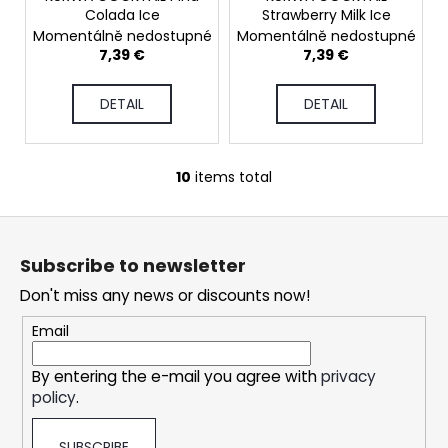
Colada Ice
Strawberry Milk Ice
Momentálně nedostupné
Momentálně nedostupné
7,39 €
7,39 €
DETAIL
DETAIL
10
items total
L
i
F
s
o
t
Subscribe to newsletter
i
o
n
Don't miss any news or discounts now!
t
g
e
Email
c
r
o
By entering the e-mail you agree with
privacy
n
policy
.
t
r
SUBSCRIBE