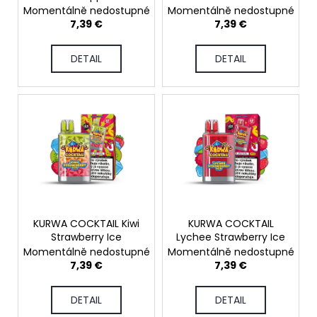
o
c
Momentálně nedostupné
Momentálně nedostupné
d
o
7,39 €
7,39 €
m
u
m
c
DETAIL
DETAIL
e
t
n
s
d
OXVA
XLIM
CLASSIC
EDITION
POD
KIT
24,76
KURWA COCKTAIL Kiwi
KURWA COCKTAIL
€
Strawberry Ice
Lychee Strawberry Ice
Momentálně nedostupné
Momentálně nedostupné
7,39 €
7,39 €
DETAIL
DETAIL